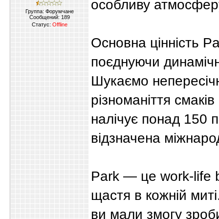
особливу атмосферу
Группа: Форумчане
Сообщений:
189
Статус:
Offline
Основна цінність P
поєднуючи динамічн
Шукаємо непересічн
різноманіття смаків
налічує понад 150 
відзначена міжнаро
Park — це work-life
щастя в кожній миті
ви мали змогу зроб