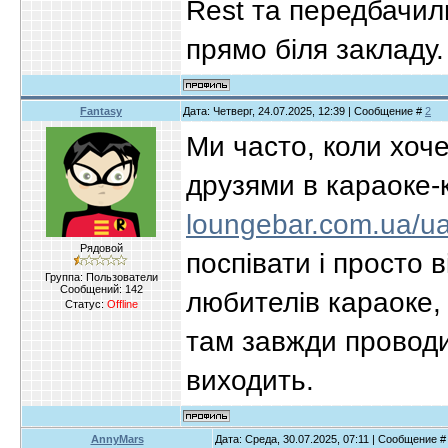
Rest та передбачил
прямо біля закладу.
Fantasy
Дата: Четверг, 24.07.2025, 12:39 | Сообщение #
2
Ми часто, коли хоч
друзями в караоке-
loungebar.com.ua/ua
Рядовой
поспівати і просто 
Группа: Пользователи
Сообщений:
142
любителів караоке, 
Статус:
Offline
там завжди проводи
виходить.
AnnyMars
Дата: Среда, 30.07.2025, 07:11 | Сообщение 