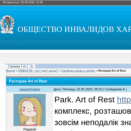
Воскресенье, 09.08.2026, 12:38
ОБЩЕСТВО ИНВАЛИДОВ ХА
1
Страница
1
из
1
Форум
»
НОВОСТИ : что? где? когда?
»
Свобода слова и печати
»
Ресторан Art of Rest
Ресторан Art of Rest
samanthabee
Дата: Пятница, 02.05.2025, 09:25 | Сообщение #
1
Park. Art of Rest
http
комплекс, розташов
зовсім неподалік зн
Рядовой