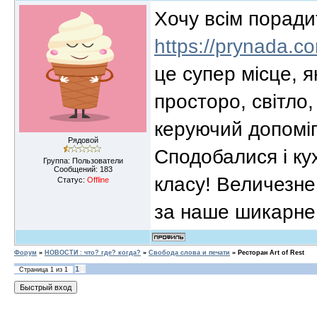
Хочу всім порадит
https://prynada.co
це супер місце, 
просторо, світло
керуючий допоміг
Рядовой
Сподобалися і ку
Группа: Пользователи
Сообщений:
183
класу! Величезне
Статус:
Offline
за наше шикарне
Форум
»
НОВОСТИ : что? где? когда?
»
Свобода слова и печати
»
Ресторан Art of Rest
1
Страница
1
из
1